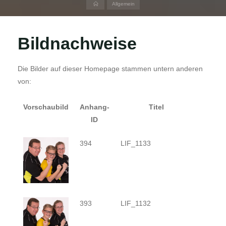
Home
Allgemein
Bildnachweise
Die Bilder auf dieser Homepage stammen untern anderen
von:
Vorschaubild
Anhang-
Titel
Ang
ID
394
LIF_1133
393
LIF_1132