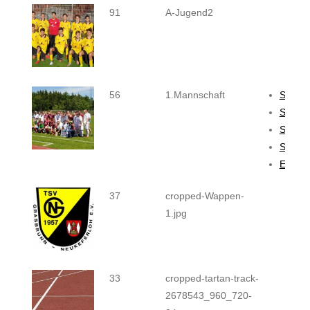
91
A-Jugend2
56
1.Mannschaft
Senior
Senior
Senior
Senior
Ehrenl
37
cropped-Wappen-
1.jpg
33
cropped-tartan-track-
2678543_960_720-