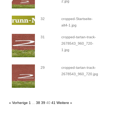
2.jpg
32
cropped-Startseite-
alt4-1.jpg
31
cropped-tartan-track-
2678543_960_720-
1.jpg
29
cropped-tartan-track-
2678543_960_720.jpg
« Vorherige
1
...
38
39
40
41
Weitere »