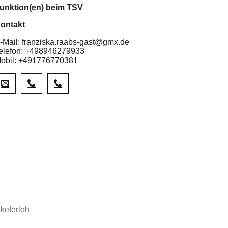
unktion(en) beim TSV
ontakt
-Mail: franziska.raabs-gast@gmx.de
elefon: +498946279933
obil: +491776770381
keferloh